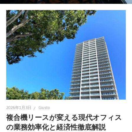
ー
の
新
し
い
形！
あ
な
た
の
ビ
ジ
2026年1月3日
Giusto
ネ
複合機リースが変える現代オフィス
ス
を
の業務効率化と経済性徹底解説