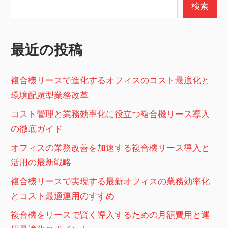
ー
検索
シ
ョ
最近の投稿
ン
複合機リースで進化するオフィスのコスト最適化と
環境配慮型業務改革
コスト管理と業務効率化に役立つ複合機リース導入
の徹底ガイド
オフィスの業務改善を加速する複合機リース導入と
活用の最新戦略
複合機リースで実現する最新オフィスの業務効率化
とコスト最適運用のすすめ
複合機をリースで賢く導入するための月額費用と運