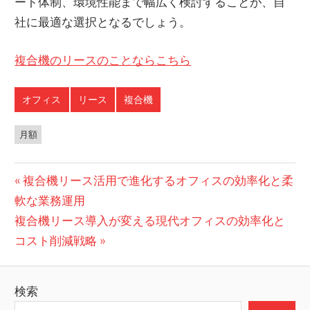
ート体制、環境性能まで幅広く検討することが、自
社に最適な選択となるでしょう。
複合機のリースのことならこちら
オフィス
リース
複合機
月額
投
前
複合機リース活用で進化するオフィスの効率化と柔
の
軟な業務運用
稿
次
投
複合機リース導入が変える現代オフィスの効率化と
ナ
の
稿:
コスト削減戦略
ビ
投
稿:
ゲ
検索