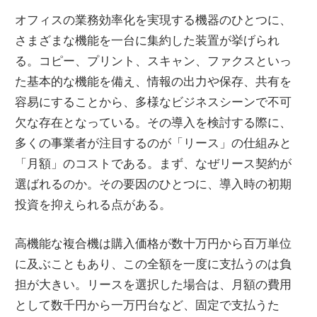
支
オフィスの業務効率化を実現する機器のひとつに、
え
さまざまな機能を一台に集約した装置が挙げられ
る
る。
コピー、プリント、スキャン、ファクスといっ
パ
た基本的な機能を備え、情報の出力や保存、共有を
ー
容易にすることから、多様なビジネスシーンで不可
ト
欠な存在となっている。その導入を検討する際に、
ナ
多くの事業者が注目するのが「リース」の仕組みと
ー
「月額」のコストである。まず、なぜリース契約が
選ばれるのか。その要因のひとつに、導入時の初期
投資を抑えられる点がある。
高機能な複合機は購入価格が数十万円から百万単位
に及ぶこともあり、この全額を一度に支払うのは負
担が大きい。リースを選択した場合は、月額の費用
として数千円から一万円台など、固定で支払うた