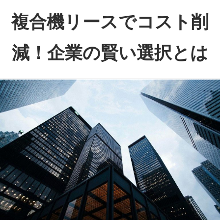
コ
複合機リースでコスト削
ン
テ
減！企業の賢い選択とは
ン
ツ
資
へ
金
ス
を
キ
賢
ッ
く
プ
使
う、
印
刷・
コ
ピ